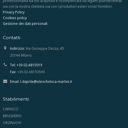
professionalità da noi acquisita è ricompensata da legami pluridecennali
sia con la nostra clientela sia con i produttori esteri nostri fornitori.
Privacy Policy
Cookies policy
Gestione dei dati personali
Contatti
Indirizzo:
Via Giuseppe Dezza, 45
20144 Milano
Tel: +39.02.4815019
Fax:
+39.02.48193599
Email:
l.daprile@oleochimica-martini.it
Stabilimenti:
CARASCO
BRUGHERIO
ORZINUOVI